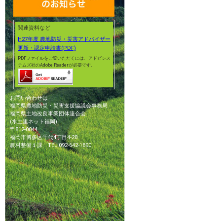
関連資料など
H27年度 農地防災・災害アドバイザー
更新・認定申請書(PDF)
PDFファイルをご覧いただくには、アドビシス
テムズ社のAdobe Readerが必要です。
お問い合わせは
福岡県農地防災・災害支援協議会事務局
福岡県土地改良事業団体連合会
(水土里ネット福岡)
〒812-0044
福岡市博多区千代4丁目4-28
農村整備１課 TEL 092-642-1890