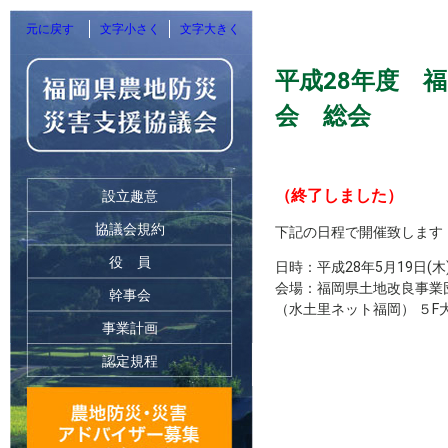
元に戻す
文字小さく
文字大きく
平成28年度 
会 総会
（終了しました）
設立趣意
協議会規約
下記の日程で開催致します
役 員
日時：平成28年5月19日(木) 
会場：福岡県土地改良事業
幹事会
（水土里ネット福岡） ５F
事業計画
認定規程